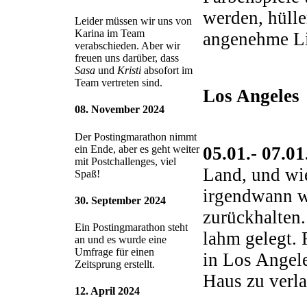
werden, hüll
Leider müssen wir uns von
Karina im Team
angenehme Lic
verabschieden. Aber wir
freuen uns darüber, dass
Sasa
und
Kristi
absofort im
Team vertreten sind.
Los Angeles
08. November 2024
Der Postingmarathon nimmt
05.01.- 07.0
ein Ende, aber es geht weiter
mit Postchallenges, viel
Land, und wie
Spaß!
irgendwann wi
30. September 2024
zurückhalten.
Ein Postingmarathon steht
lahm gelegt. 
an und es wurde eine
Umfrage für einen
in Los Angele
Zeitsprung erstellt.
Haus zu verla
12. April 2024