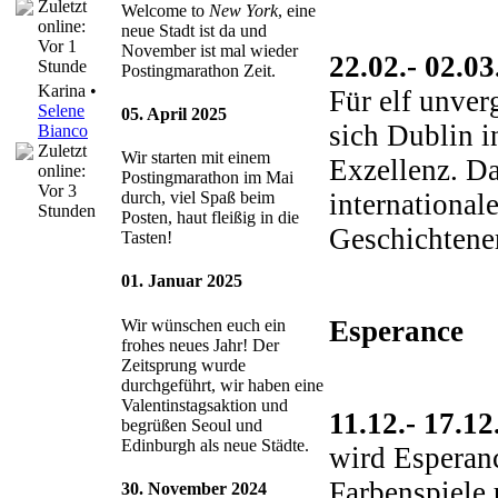
Zuletzt
Welcome to
New York
, eine
online:
neue Stadt ist da und
Vor 1
November ist mal wieder
22.02.- 02.0
Stunde
Postingmarathon Zeit.
Karina •
Für elf unver
Selene
05. April 2025
sich Dublin i
Bianco
Zuletzt
Wir starten mit einem
Exzellenz. Da
online:
Postingmarathon im Mai
Vor 3
international
durch, viel Spaß beim
Stunden
Posten, haut fleißig in die
Geschichtene
Tasten!
01. Januar 2025
Esperance
Wir wünschen euch ein
frohes neues Jahr! Der
Zeitsprung wurde
durchgeführt, wir haben eine
Valentinstagsaktion und
11.12.- 17.1
begrüßen Seoul und
Edinburgh als neue Städte.
wird Esperanc
Farbenspiele 
30. November 2024