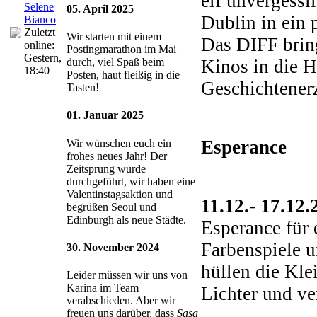
elf unvergessl
Selene
05. April 2025
Dublin in ein 
Bianco
Zuletzt
Wir starten mit einem
Das DIFF bring
online:
Postingmarathon im Mai
Gestern
,
Kinos in die H
durch, viel Spaß beim
18:40
Posten, haut fleißig in die
Geschichtener
Tasten!
01. Januar 2025
Esperance
Wir wünschen euch ein
frohes neues Jahr! Der
Zeitsprung wurde
durchgeführt, wir haben eine
Valentinstagsaktion und
11.12.- 17.12.
begrüßen Seoul und
Edinburgh als neue Städte.
Esperance für 
Farbenspiele u
30. November 2024
hüllen die Kl
Leider müssen wir uns von
Karina im Team
Lichter und ve
verabschieden. Aber wir
freuen uns darüber, dass
Sasa