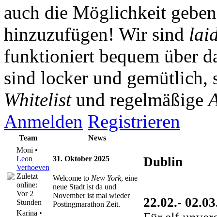
auch die Möglichkeit gebe
hinzuzufügen! Wir sind
lai
funktioniert bequem über da
sind locker und gemütlich, 
Whitelist
und regelmäßige
A
Anmelden
Registrieren
Team
News
Moni •
Leon
31. Oktober 2025
Dublin
Verhoeven
Zuletzt
Welcome to
New York
, eine
online:
neue Stadt ist da und
Vor 2
November ist mal wieder
22.02.- 02.0
Stunden
Postingmarathon Zeit.
Karina •