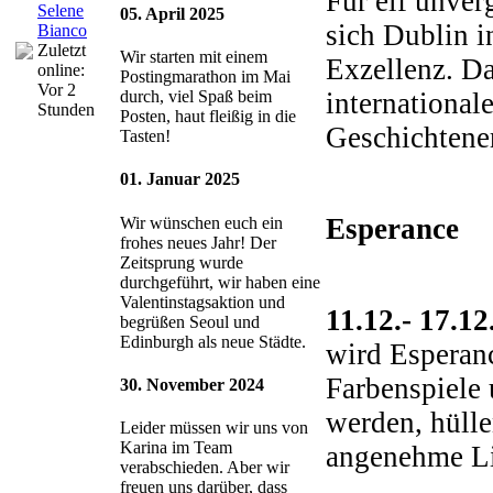
Für elf unver
Selene
05. April 2025
sich Dublin i
Bianco
Zuletzt
Wir starten mit einem
Exzellenz. Da
online:
Postingmarathon im Mai
Vor 2
international
durch, viel Spaß beim
Stunden
Posten, haut fleißig in die
Geschichtene
Tasten!
01. Januar 2025
Esperance
Wir wünschen euch ein
frohes neues Jahr! Der
Zeitsprung wurde
durchgeführt, wir haben eine
Valentinstagsaktion und
11.12.- 17.1
begrüßen Seoul und
Edinburgh als neue Städte.
wird Esperanc
Farbenspiele 
30. November 2024
werden, hüll
Leider müssen wir uns von
Karina im Team
angenehme Lic
verabschieden. Aber wir
freuen uns darüber, dass