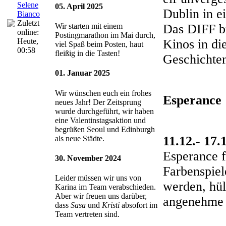
Selene
05. April 2025
Dublin in e
Bianco
Zuletzt
Das DIFF br
Wir starten mit einem
online:
Postingmarathon im Mai durch,
Kinos in di
Heute
,
viel Spaß beim Posten, haut
00:58
fleißig in die Tasten!
Geschichten
01. Januar 2025
Wir wünschen euch ein frohes
Esperance
neues Jahr! Der Zeitsprung
wurde durchgeführt, wir haben
eine Valentinstagsaktion und
begrüßen Seoul und Edinburgh
11.12.- 17.
als neue Städte.
Esperance f
30. November 2024
Farbenspiel
Leider müssen wir uns von
werden, hül
Karina im Team verabschieden.
Aber wir freuen uns darüber,
angenehme L
dass
Sasa
und
Kristi
absofort im
Team vertreten sind.