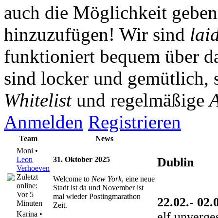
auch die Möglichkeit gebe
hinzuzufügen! Wir sind
lai
funktioniert bequem über da
sind locker und gemütlich, 
Whitelist
und regelmäßige
A
Anmelden
Registrieren
Team
News
Moni •
Leon
31. Oktober 2025
Dublin
Verhoeven
Zuletzt
Welcome to
New York
, eine neue
online:
Stadt ist da und November ist
Vor 5
mal wieder Postingmarathon
22.02.- 02.
Minuten
Zeit.
elf unverge
Karina •