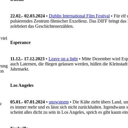
22.02.- 02.03.2024
•
Dublin International Film Festival
• Für elf
pulsierendes Zentrum filmischer Exzellenz. Das DIFF bringt das B
zelebriert das Geschichtenerzählen.
viel
Esperance
11.12.- 17.12.2023
•
Leave on a light
• Mitte Dezember wird Espe
auch Laternen, die fliegen gelassen werden, hüllen die Kleinsta
prung
Jahrmarkt.
on
Los Angeles
05.01.- 07.01.2024
•
snowstorm
• Die Kälte zieht übers Land, u
a
es immer mehr und es lässt sich nicht zurückhalten. Irgendwann s
scheint alles dicht zu sein in Los Angeles, sprich es gibt kaum e