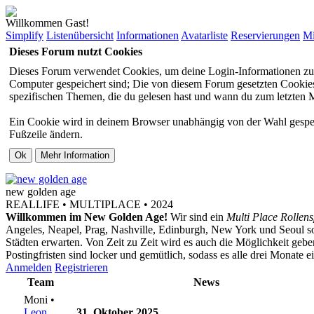
Willkommen Gast!
Simplify
Listenübersicht
Informationen
Avatarliste
Reservierungen
Mi
Dieses Forum nutzt Cookies
Dieses Forum verwendet Cookies, um deine Login-Informationen zu sp
Computer gespeichert sind; Die von diesem Forum gesetzten Cookies 
spezifischen Themen, die du gelesen hast und wann du zum letzten Mal
Ein Cookie wird in deinem Browser unabhängig von der Wahl gespeiche
Fußzeile ändern.
new
golden
age
REALLIFE • MULTIPLACE • 2024
Willkommen im New Golden Age!
Wir sind ein
Multi Place Rollens
Angeles, Neapel, Prag, Nashville, Edinburgh, New York und Seoul s
Städten erwarten. Von Zeit zu Zeit wird es auch die Möglichkeit ge
Postingfristen sind locker und gemütlich, sodass es alle drei Monate 
Anmelden
Registrieren
Team
News
Moni •
Leon
31. Oktober 2025