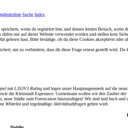
tgliederliste
Suche
Index
eichern, wenn du registriert bist, und deinen letzten Besuch, wenn du
düfen nur auf dieser Website verwendet werden und stellen kein Siche
 gelesen hast. Bitte bestätige, ob du diese Cookies akzeptierst oder a
rt, um zu verhindern, dass dir diese Frage erneut gestellt wird. Du k
piel
mit
L3S3V3 Rating
und legen unser Hauptaugenmerk auf die neun 
owie die Kleinstadt Esperance. Gemeinsam wollen wir den Zauber der 
ben, neue Städte zum Forencanon hinzuzufügen! Wir sind
laid back
und u
eine
Whitelist
und regelmäßige
Aktivitätsabfragen
geben wird.
Dublin