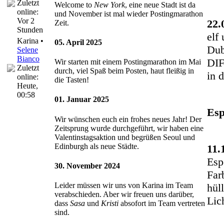
Zuletzt
Welcome to
New York
, eine neue Stadt ist da
online:
und November ist mal wieder Postingmarathon
Vor 2
22.
Zeit.
Stunden
elf
Karina •
05. April 2025
Dub
Selene
Bianco
DIF
Wir starten mit einem Postingmarathon im Mai
Zuletzt
durch, viel Spaß beim Posten, haut fleißig in
in 
online:
die Tasten!
Heute
,
00:58
01. Januar 2025
Esp
Wir wünschen euch ein frohes neues Jahr! Der
Zeitsprung wurde durchgeführt, wir haben eine
Valentinstagsaktion und begrüßen Seoul und
Edinburgh als neue Städte.
11.
Esp
30. November 2024
Far
Leider müssen wir uns von Karina im Team
hül
verabschieden. Aber wir freuen uns darüber,
Lic
dass
Sasa
und
Kristi
absofort im Team vertreten
sind.