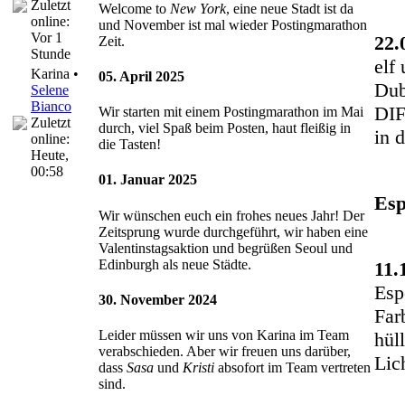
Zuletzt
Welcome to
New York
, eine neue Stadt ist da
online:
und November ist mal wieder Postingmarathon
Vor 1
22.
Zeit.
Stunde
elf
Karina •
05. April 2025
Dub
Selene
Bianco
DIF
Wir starten mit einem Postingmarathon im Mai
Zuletzt
durch, viel Spaß beim Posten, haut fleißig in
in 
online:
die Tasten!
Heute
,
00:58
01. Januar 2025
Esp
Wir wünschen euch ein frohes neues Jahr! Der
Zeitsprung wurde durchgeführt, wir haben eine
Valentinstagsaktion und begrüßen Seoul und
Edinburgh als neue Städte.
11.
Esp
30. November 2024
Far
Leider müssen wir uns von Karina im Team
hül
verabschieden. Aber wir freuen uns darüber,
Lic
dass
Sasa
und
Kristi
absofort im Team vertreten
sind.