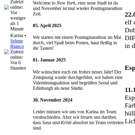
Zuletzt
Welcome to
New York
, eine neue Stadt ist da
online:
und November ist mal wieder Postingmarathon
Vor
22.
Zeit.
weniger
elf
als 1
05. April 2025
Dub
Minute
Karina •
DIF
Wir starten mit einem Postingmarathon im Mai
Selene
durch, viel Spaß beim Posten, haut fleißig in
in 
Bianco
die Tasten!
Zuletzt
online:
01. Januar 2025
Vor 6
Esp
Stunden
Wir wünschen euch ein frohes neues Jahr! Der
Zeitsprung wurde durchgeführt, wir haben eine
Valentinstagsaktion und begrüßen Seoul und
Edinburgh als neue Städte.
11.
Esp
30. November 2024
Far
Leider müssen wir uns von Karina im Team
hül
verabschieden. Aber wir freuen uns darüber,
Lic
dass
Sasa
und
Kristi
absofort im Team vertreten
sind.