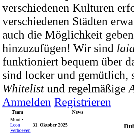
verschiedenen Kulturen erf
verschiedenen Städten erwar
auch die Möglichkeit gebe
hinzuzufügen! Wir sind
lai
funktioniert bequem über da
sind locker und gemütlich, 
Whitelist
und regelmäßige
A
Anmelden
Registrieren
Team
News
Moni •
Leon
31. Oktober 2025
Dub
Verhoeven