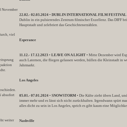
und November
22.02.- 02.03.2024
•
DUBLIN INTERNATIONAL FILM FESTIVAL
Dublin in ein pulsierendes Zentrum filmischer Exzellenz. Das DIFF bri
Hauptstadt und zelebriert das Geschichtenerzählen.
urch, viel
Esperance
11.12.- 17.12.2023
•
LEAVE ON A LIGHT
• Mitte Dezember wird Espe
eitsprung
auch Laternen, die fliegen gelassen werden, hüllen die Kleinstadt in
gsaktion
Jahrmarkt.
dte.
Los Angeles
bschieden.
i
absofort
05.01.- 07.01.2024
•
SNOWSTORM
• Die Kälte zieht übers Land, un
immer mehr und es lässt sich nicht zurückhalten. Irgendwann spürt man
alles dicht zu sein in Los Angeles, sprich es gibt kaum eine Möglichke
ht weiter
Nashville