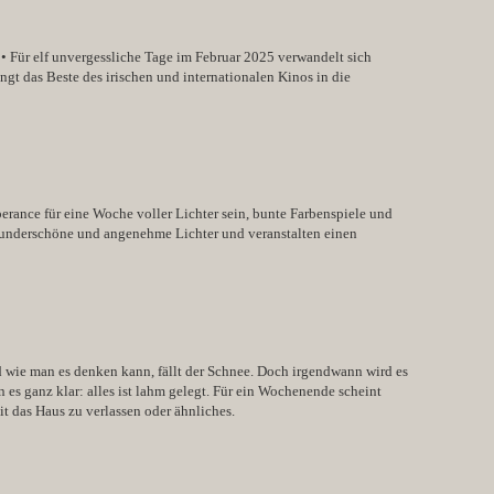
• Für elf unvergessliche Tage im Februar 2025 verwandelt sich
ngt das Beste des irischen und internationalen Kinos in die
rance für eine Woche voller Lichter sein, bunte Farbenspiele und
 wunderschöne und angenehme Lichter und veranstalten einen
d wie man es denken kann, fällt der Schnee. Doch irgendwann wird es
 es ganz klar: alles ist lahm gelegt. Für ein Wochenende scheint
it das Haus zu verlassen oder ähnliches.