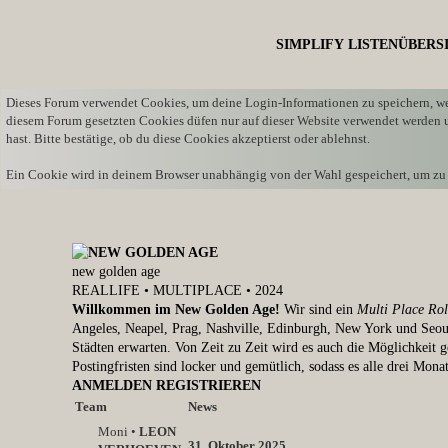
SIMPLIFY
LISTENÜBERS
Dieses Forum verwendet Cookies, um deine Login-Informationen zu speichern, wenn
diesem Forum gesetzten Cookies düfen nur auf dieser Website verwendet werden un
hast. Bitte bestätige, ob du diese Cookies akzeptierst oder ablehnst.
Ein Cookie wird in deinem Browser unabhängig von der Wahl gespeichert, um zu ver
new
golden
age
REALLIFE • MULTIPLACE • 2024
Willkommen im New Golden Age!
Wir sind ein
Multi Place Rol
Angeles, Neapel, Prag, Nashville, Edinburgh, New York und Seoul
Städten erwarten. Von Zeit zu Zeit wird es auch die Möglichkeit
Postingfristen sind locker und gemütlich, sodass es alle drei Mona
ANMELDEN
REGISTRIEREN
Team
News
Moni •
LEON
31. Oktober 2025