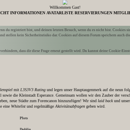
Willkommen Gast!
ICHT
INFORMATIONEN
AVATARLISTE
RESERVIERUNGEN
MITGLI
 du registriert bist, und deinen letzten Besuch, wenn du es nicht bist. Cookies 
d stellen kein Sicherheitsrisiko dar. Cookies auf diesem Forum speichern auch di
hindern, dass dir diese Frage erneut gestellt wird. Du kannst deine Cookie-Einste
lenspiel
mit
L3S3V3 Rating
und legen unser Hauptaugenmerk auf die neun folg
 sowie die Kleinstadt Esperance. Gemeinsam wollen wir den Zauber der versch
 geben, neue Städte zum Forencanon hinzuzufügen! Wir sind
laid back
und unser
te eine
Whitelist
und regelmäßige
Aktivitätsabfragen
geben wird.
Plots
Dublin