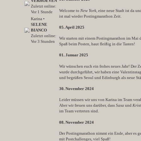
VERHOEVEN
Zuletzt online:
Welcome to
New York
, eine neue Stadt ist da 
Vor 1 Stunde
ist mal wieder Postingmarathon Zeit.
Karina •
SELENE
05. April 2025
BIANCO
Zuletzt online:
Wir starten mit einem Postingmarathon im Mai d
Vor 3 Stunden
Spaß beim Posten, haut fleißig in die Tasten!
01. Januar 2025
Wir wünschen euch ein frohes neues Jahr! Der Z
wurde durchgeführt, wir haben eine Valentinsta
und begrüßen Seoul und Edinburgh als neue Stä
30. November 2024
Leider müssen wir uns von Karina im Team vera
Aber wir freuen uns darüber, dass
Sasa
und
Krist
im Team vertreten sind.
08. November 2024
Der Postingmarathon nimmt ein Ende, aber es ge
mit Postchallenges, viel Spaß!