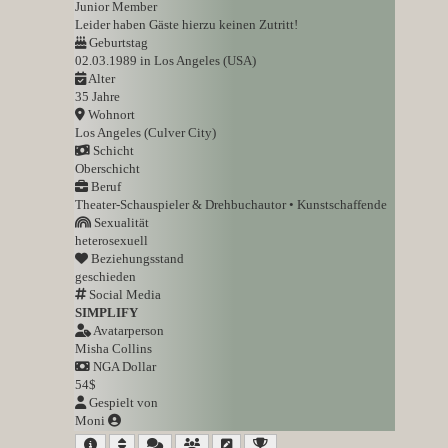
Junior Member
Leider haben Gäste hierzu keinen Zutritt!
Geburtstag
02.03.1989 in Los Angeles (USA)
Alter
35 Jahre
Wohnort
Los Angeles (Culver City)
Schicht
Oberschicht
Beruf
Theater-Schauspieler & Drehbuchautor • Kunstschaffende
Sexualität
heterosexuell
Beziehungsstand
geschieden
Social Media
SIMPLIFY
Avatarperson
Misha Collins
NGA Dollar
54$
Gespielt von
Moni