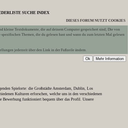
EDERLISTE
SUCHE
INDEX
DIESES FORUM NUTZT COOKIES
sind kleine Textdokumente, die auf deinem Computer gespeichert sind; Die von
e spezifischen Themen, die du gelesen hast und wann du zum letzten Mal gelesen
llungen jederzeit über den Link in der Fußzeile ändern.
enden Spielorte: die Großstädte Amsterdam, Dublin, Los
iedenen Kulturen erforschen, welche uns in den verschiedenen
e Bewerbung funktioniert bequem über das Profil. Unsere