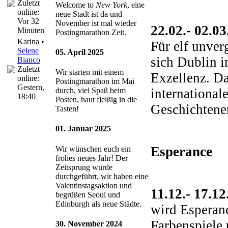
Zuletzt
Welcome to
New York
, eine
online:
neue Stadt ist da und
Vor 32
November ist mal wieder
22.02.- 02.0
Minuten
Postingmarathon Zeit.
Karina •
Für elf unver
Selene
05. April 2025
sich Dublin i
Bianco
Zuletzt
Wir starten mit einem
Exzellenz. Da
online:
Postingmarathon im Mai
Gestern
,
international
durch, viel Spaß beim
18:40
Posten, haut fleißig in die
Geschichtene
Tasten!
01. Januar 2025
Esperance
Wir wünschen euch ein
frohes neues Jahr! Der
Zeitsprung wurde
durchgeführt, wir haben eine
Valentinstagsaktion und
11.12.- 17.1
begrüßen Seoul und
Edinburgh als neue Städte.
wird Esperanc
Farbenspiele 
30. November 2024