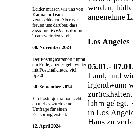
werden, hüll
Leider müssen wir uns von
Karina im Team
angenehme Lic
verabschieden. Aber wir
freuen uns darüber, dass
Sasa
und
Kristi
absofort im
Team vertreten sind.
Los Angeles
08. November 2024
Der Postingmarathon nimmt
05.01.- 07.0
ein Ende, aber es geht weiter
mit Postchallenges, viel
Land, und wie
Spaß!
irgendwann wi
30. September 2024
zurückhalten.
Ein Postingmarathon steht
lahm gelegt. 
an und es wurde eine
Umfrage für einen
in Los Angele
Zeitsprung erstellt.
Haus zu verla
12. April 2024