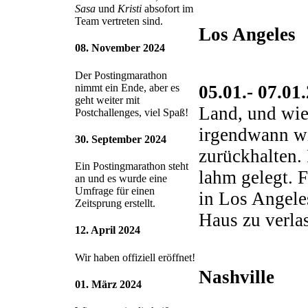
Sasa
und
Kristi
absofort im
Team vertreten sind.
Los Angeles
08. November 2024
Der Postingmarathon
05.01.- 07.01
nimmt ein Ende, aber es
geht weiter mit
Land, und wie
Postchallenges, viel Spaß!
irgendwann wi
30. September 2024
zurückhalten. 
Ein Postingmarathon steht
lahm gelegt. F
an und es wurde eine
Umfrage für einen
in Los Angele
Zeitsprung erstellt.
Haus zu verla
12. April 2024
Wir haben offiziell eröffnet!
Nashville
01. März 2024