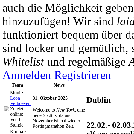
auch die Möglichkeit gebe
hinzuzufügen! Wir sind
lai
funktioniert bequem über da
sind locker und gemütlich, 
Whitelist
und regelmäßige
A
Anmelden
Registrieren
Team
News
Moni •
Leon
31. Oktober 2025
Dublin
Verhoeven
Zuletzt
Welcome to
New York
, eine
online:
neue Stadt ist da und
Vor 1
November ist mal wieder
22.02.- 02.03
Stunde
Postingmarathon Zeit.
Karina •