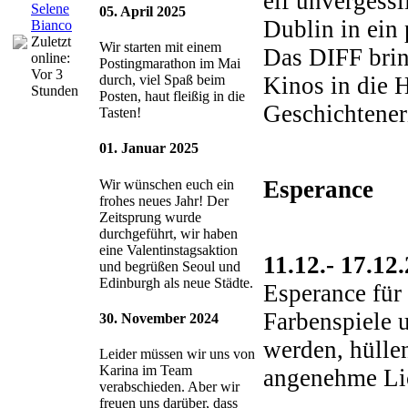
elf unvergess
Selene
05. April 2025
Dublin in ein
Bianco
Zuletzt
Wir starten mit einem
Das DIFF bring
online:
Postingmarathon im Mai
Vor 3
Kinos in die H
durch, viel Spaß beim
Stunden
Posten, haut fleißig in die
Geschichtener
Tasten!
01. Januar 2025
Esperance
Wir wünschen euch ein
frohes neues Jahr! Der
Zeitsprung wurde
durchgeführt, wir haben
eine Valentinstagsaktion
11.12.- 17.12
und begrüßen Seoul und
Edinburgh als neue Städte.
Esperance für 
Farbenspiele u
30. November 2024
werden, hülle
Leider müssen wir uns von
Karina im Team
angenehme Lic
verabschieden. Aber wir
freuen uns darüber, dass