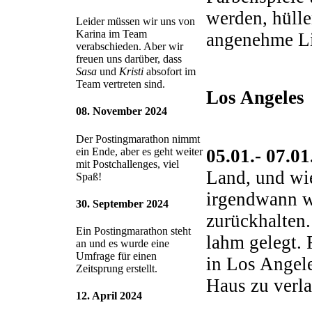
werden, hüll
Leider müssen wir uns von
Karina im Team
angenehme Lic
verabschieden. Aber wir
freuen uns darüber, dass
Sasa
und
Kristi
absofort im
Team vertreten sind.
Los Angeles
08. November 2024
Der Postingmarathon nimmt
05.01.- 07.0
ein Ende, aber es geht weiter
mit Postchallenges, viel
Land, und wie
Spaß!
irgendwann wi
30. September 2024
zurückhalten.
Ein Postingmarathon steht
lahm gelegt. 
an und es wurde eine
Umfrage für einen
in Los Angele
Zeitsprung erstellt.
Haus zu verla
12. April 2024