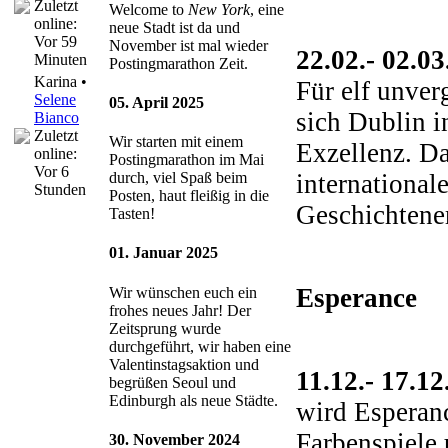
Zuletzt
Welcome to
New York
, eine
online:
neue Stadt ist da und
Vor 59
November ist mal wieder
22.02.- 02.0
Minuten
Postingmarathon Zeit.
Karina •
Für elf unver
Selene
05. April 2025
sich Dublin i
Bianco
Zuletzt
Wir starten mit einem
Exzellenz. Da
online:
Postingmarathon im Mai
Vor 6
international
durch, viel Spaß beim
Stunden
Posten, haut fleißig in die
Geschichtene
Tasten!
01. Januar 2025
Esperance
Wir wünschen euch ein
frohes neues Jahr! Der
Zeitsprung wurde
durchgeführt, wir haben eine
Valentinstagsaktion und
11.12.- 17.1
begrüßen Seoul und
Edinburgh als neue Städte.
wird Esperanc
Farbenspiele 
30. November 2024