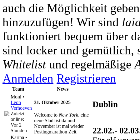
auch die Möglichkeit gebe
hinzuzufügen! Wir sind
lai
funktioniert bequem über da
sind locker und gemütlich, 
Whitelist
und regelmäßige
A
Anmelden
Registrieren
Team
News
Moni •
Leon
31. Oktober 2025
Dublin
Verhoeven
Zuletzt
Welcome to
New York
, eine
online:
neue Stadt ist da und
Vor 2
November ist mal wieder
22.02.- 02.0
Stunden
Postingmarathon Zeit.
Karina •