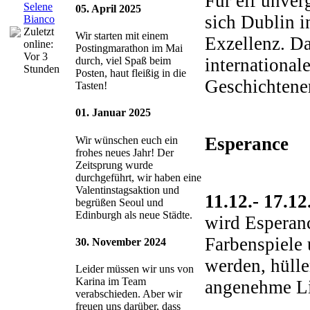
Für elf unver
Selene
05. April 2025
sich Dublin i
Bianco
Zuletzt
Wir starten mit einem
Exzellenz. Da
online:
Postingmarathon im Mai
Vor 3
international
durch, viel Spaß beim
Stunden
Posten, haut fleißig in die
Geschichtene
Tasten!
01. Januar 2025
Esperance
Wir wünschen euch ein
frohes neues Jahr! Der
Zeitsprung wurde
durchgeführt, wir haben eine
Valentinstagsaktion und
11.12.- 17.1
begrüßen Seoul und
Edinburgh als neue Städte.
wird Esperanc
Farbenspiele 
30. November 2024
werden, hüll
Leider müssen wir uns von
Karina im Team
angenehme Lic
verabschieden. Aber wir
freuen uns darüber, dass