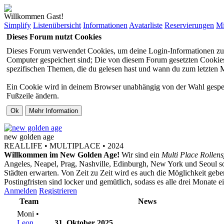
Willkommen Gast!
Simplify
Listenübersicht
Informationen
Avatarliste
Reservierungen
Mi
Dieses Forum nutzt Cookies
Dieses Forum verwendet Cookies, um deine Login-Informationen zu sp
Computer gespeichert sind; Die von diesem Forum gesetzten Cookies 
spezifischen Themen, die du gelesen hast und wann du zum letzten Mal
Ein Cookie wird in deinem Browser unabhängig von der Wahl gespeiche
Fußzeile ändern.
new
golden
age
REALLIFE • MULTIPLACE • 2024
Willkommen im New Golden Age!
Wir sind ein
Multi Place Rollens
Angeles, Neapel, Prag, Nashville, Edinburgh, New York und Seoul s
Städten erwarten. Von Zeit zu Zeit wird es auch die Möglichkeit ge
Postingfristen sind locker und gemütlich, sodass es alle drei Monate 
Anmelden
Registrieren
Team
News
Moni •
Leon
31. Oktober 2025