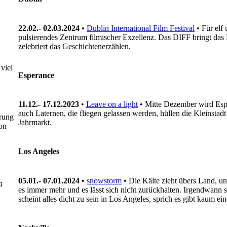
22.02.- 02.03.2024
•
Dublin International Film Festival
• Für elf
pulsierendes Zentrum filmischer Exzellenz. Das DIFF bringt das B
zelebriert das Geschichtenerzählen.
viel
Esperance
11.12.- 17.12.2023
•
Leave on a light
• Mitte Dezember wird Espe
auch Laternen, die fliegen gelassen werden, hüllen die Kleinsta
prung
Jahrmarkt.
on
Los Angeles
05.01.- 07.01.2024
•
snowstorm
• Die Kälte zieht übers Land, u
a
es immer mehr und es lässt sich nicht zurückhalten. Irgendwann s
scheint alles dicht zu sein in Los Angeles, sprich es gibt kaum e