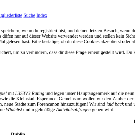
tgliederliste
Suche
Index
eichern, wenn du registriert bist, und deinen letzten Besuch, wenn du
düfen nur auf dieser Website verwendet werden und stellen kein Siche
 gelesen hast. Bitte bestätige, ob du diese Cookies akzeptierst oder a
rt, um zu verhindern, dass dir diese Frage erneut gestellt wird. Du k
piel
mit
L3S3V3 Rating
und legen unser Hauptaugenmerk auf die neun 
owie die Kleinstadt Esperance. Gemeinsam wollen wir den Zauber der 
ben, neue Städte zum Forencanon hinzuzufügen! Wir sind
laid back
und u
eine
Whitelist
und regelmäßige
Aktivitätsabfragen
geben wird.
Dublin