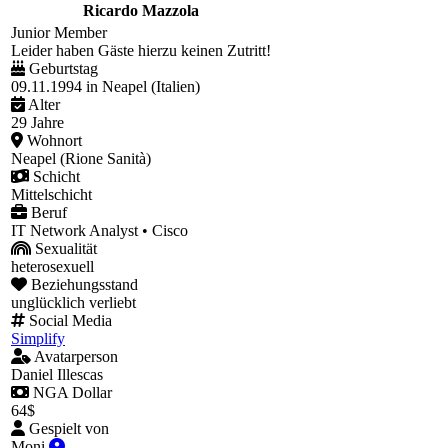
Ricardo Mazzola
Junior Member
Leider haben Gäste hierzu keinen Zutritt!
Geburtstag
09.11.1994 in Neapel (Italien)
Alter
29 Jahre
Wohnort
Neapel (Rione Sanità)
Schicht
Mittelschicht
Beruf
IT Network Analyst • Cisco
Sexualität
heterosexuell
Beziehungsstand
unglücklich verliebt
Social Media
Simplify
Avatarperson
Daniel Illescas
NGA Dollar
64$
Gespielt von
Moni