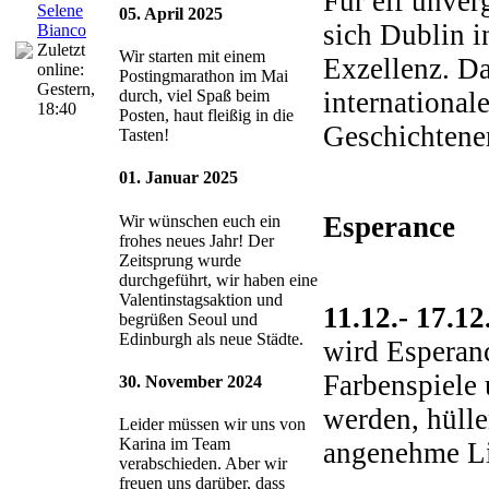
Für elf unver
Selene
05. April 2025
sich Dublin i
Bianco
Zuletzt
Wir starten mit einem
Exzellenz. Da
online:
Postingmarathon im Mai
Gestern
,
international
durch, viel Spaß beim
18:40
Posten, haut fleißig in die
Geschichtene
Tasten!
01. Januar 2025
Esperance
Wir wünschen euch ein
frohes neues Jahr! Der
Zeitsprung wurde
durchgeführt, wir haben eine
Valentinstagsaktion und
11.12.- 17.1
begrüßen Seoul und
Edinburgh als neue Städte.
wird Esperanc
Farbenspiele 
30. November 2024
werden, hüll
Leider müssen wir uns von
Karina im Team
angenehme Lic
verabschieden. Aber wir
freuen uns darüber, dass