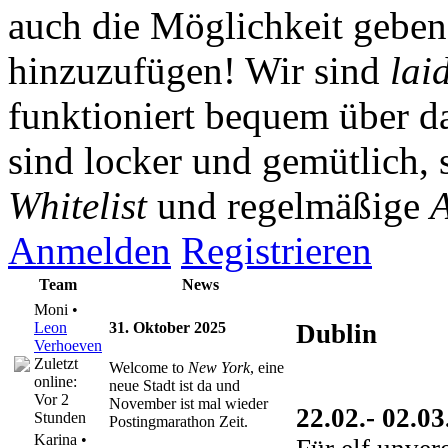
auch die Möglichkeit gebe
hinzuzufügen! Wir sind
lai
funktioniert bequem über da
sind locker und gemütlich, 
Whitelist
und regelmäßige
A
Anmelden
Registrieren
Team
News
Moni •
Leon
31. Oktober 2025
Dublin
Verhoeven
Zuletzt
Welcome to
New York
, eine
online:
neue Stadt ist da und
Vor 2
November ist mal wieder
22.02.- 02.0
Stunden
Postingmarathon Zeit.
Karina •