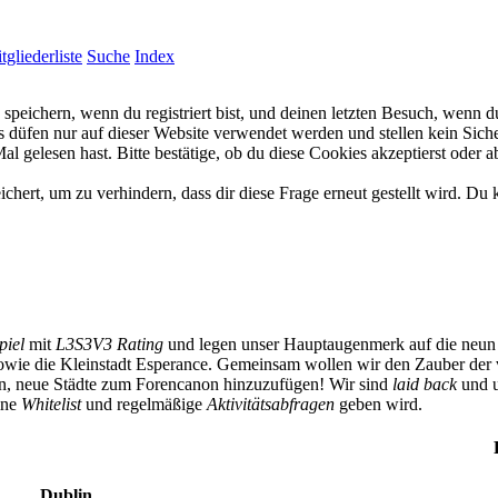
tgliederliste
Suche
Index
eichern, wenn du registriert bist, und deinen letzten Besuch, wenn du
düfen nur auf dieser Website verwendet werden und stellen kein Siche
 gelesen hast. Bitte bestätige, ob du diese Cookies akzeptierst oder a
rt, um zu verhindern, dass dir diese Frage erneut gestellt wird. Du k
piel
mit
L3S3V3 Rating
und legen unser Hauptaugenmerk auf die neun 
owie die Kleinstadt Esperance. Gemeinsam wollen wir den Zauber der 
ben, neue Städte zum Forencanon hinzuzufügen! Wir sind
laid back
und u
eine
Whitelist
und regelmäßige
Aktivitätsabfragen
geben wird.
Dublin