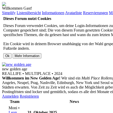
Willkommen Gast!
Simplify
Listenübersicht
Informationen
Avatarliste
Reservierungen
Mi
Dieses Forum nutzt Cookies
Dieses Forum verwendet Cookies, um deine Login-Informationen zu sp
Computer gespeichert sind; Die von diesem Forum gesetzten Cookies 
spezifischen Themen, die du gelesen hast und wann du zum letzten Mal
Ein Cookie wird in deinem Browser unabhängig von der Wahl gespeiche
Fußzeile ändern.
new
golden
age
REALLIFE • MULTIPLACE • 2024
Willkommen im New Golden Age!
Wir sind ein
Multi Place Rollens
Angeles, Neapel, Prag, Nashville, Edinburgh, New York und Seoul s
Städten erwarten. Von Zeit zu Zeit wird es auch die Möglichkeit ge
Postingfristen sind locker und gemütlich, sodass es alle drei Monate 
Anmelden
Registrieren
Team
News
Moni •
Leon
31. Oktober 2025