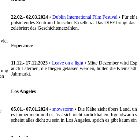
22.02.- 02.03.2024
•
Dublin International Film Festival
• Für elf
pulsierendes Zentrum filmischer Exzellenz. Das DIFF bringt das B
zelebriert das Geschichtenerzählen.
viel
Esperance
11.12.- 17.12.2023
•
Leave on a light
• Mitte Dezember wird Espe
auch Laternen, die fliegen gelassen werden, hüllen die Kleinsta
prung
Jahrmarkt.
on
Los Angeles
05.01.- 07.01.2024
•
snowstorm
• Die Kälte zieht übers Land, u
a
es immer mehr und es lässt sich nicht zurückhalten. Irgendwann s
scheint alles dicht zu sein in Los Angeles, sprich es gibt kaum e