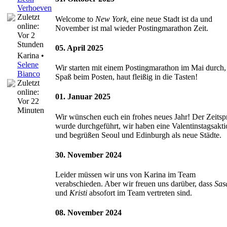
Verhoeven
Zuletzt
Welcome to
New York
, eine neue Stadt ist da und
online:
November ist mal wieder Postingmarathon Zeit.
Vor 2
Stunden
05. April 2025
Karina •
Selene
Wir starten mit einem Postingmarathon im Mai durch, 
Bianco
Spaß beim Posten, haut fleißig in die Tasten!
Zuletzt
online:
01. Januar 2025
Vor 22
Minuten
Wir wünschen euch ein frohes neues Jahr! Der Zeits
wurde durchgeführt, wir haben eine Valentinstagsakti
und begrüßen Seoul und Edinburgh als neue Städte.
30. November 2024
Leider müssen wir uns von Karina im Team
verabschieden. Aber wir freuen uns darüber, dass
Sas
und
Kristi
absofort im Team vertreten sind.
08. November 2024