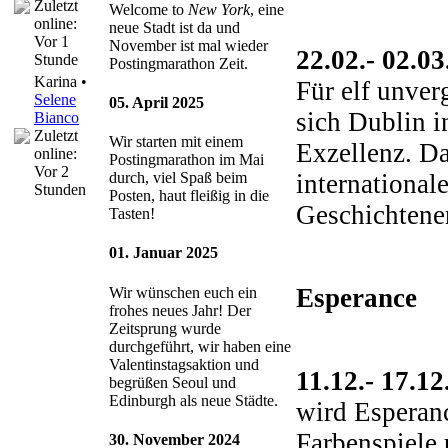
Zuletzt
Welcome to
New York
, eine
online:
neue Stadt ist da und
Vor 1
November ist mal wieder
22.02.- 02.0
Stunde
Postingmarathon Zeit.
Karina •
Für elf unver
Selene
05. April 2025
sich Dublin i
Bianco
Zuletzt
Wir starten mit einem
Exzellenz. Da
online:
Postingmarathon im Mai
Vor 2
international
durch, viel Spaß beim
Stunden
Posten, haut fleißig in die
Geschichtene
Tasten!
01. Januar 2025
Esperance
Wir wünschen euch ein
frohes neues Jahr! Der
Zeitsprung wurde
durchgeführt, wir haben eine
Valentinstagsaktion und
11.12.- 17.1
begrüßen Seoul und
Edinburgh als neue Städte.
wird Esperanc
Farbenspiele 
30. November 2024