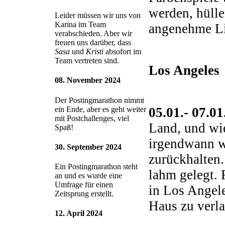
werden, hüll
Leider müssen wir uns von
Karina im Team
angenehme Lic
verabschieden. Aber wir
freuen uns darüber, dass
Sasa
und
Kristi
absofort im
Team vertreten sind.
Los Angeles
08. November 2024
Der Postingmarathon nimmt
05.01.- 07.0
ein Ende, aber es geht weiter
mit Postchallenges, viel
Land, und wie
Spaß!
irgendwann wi
30. September 2024
zurückhalten.
Ein Postingmarathon steht
lahm gelegt. 
an und es wurde eine
Umfrage für einen
in Los Angele
Zeitsprung erstellt.
Haus zu verla
12. April 2024