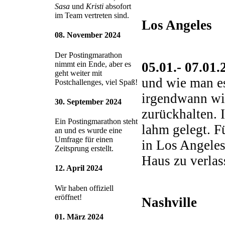
Sasa
und
Kristi
absofort
im Team vertreten sind.
Los Angeles
08. November 2024
Der Postingmarathon
05.01.- 07.01.
nimmt ein Ende, aber es
geht weiter mit
und wie man es
Postchallenges, viel Spaß!
irgendwann wir
30. September 2024
zurückhalten. 
Ein Postingmarathon steht
lahm gelegt. F
an und es wurde eine
Umfrage für einen
in Los Angeles
Zeitsprung erstellt.
Haus zu verlas
12. April 2024
Wir haben offiziell
eröffnet!
Nashville
01. März 2024