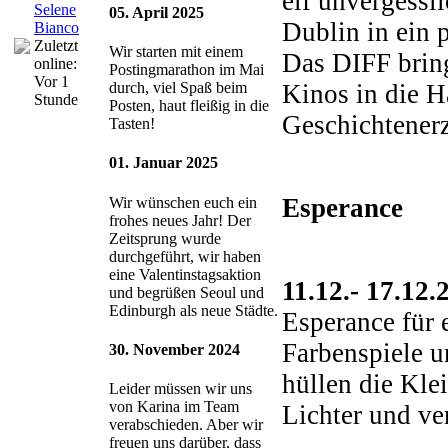
elf unvergessl
Selene
05. April 2025
Dublin in ein 
Bianco
Zuletzt
Wir starten mit einem
Das DIFF bring
online:
Postingmarathon im Mai
Vor 1
Kinos in die H
durch, viel Spaß beim
Stunde
Posten, haut fleißig in die
Geschichtenerz
Tasten!
01. Januar 2025
Esperance
Wir wünschen euch ein
frohes neues Jahr! Der
Zeitsprung wurde
durchgeführt, wir haben
eine Valentinstagsaktion
11.12.- 17.12.
und begrüßen Seoul und
Edinburgh als neue Städte.
Esperance für 
Farbenspiele u
30. November 2024
hüllen die Kl
Leider müssen wir uns
von Karina im Team
Lichter und ve
verabschieden. Aber wir
freuen uns darüber, dass