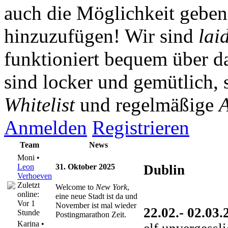
auch die Möglichkeit gebe
hinzuzufügen! Wir sind
lai
funktioniert bequem über da
sind locker und gemütlich, 
Whitelist
und regelmäßige
A
Anmelden
Registrieren
Team
News
Moni •
Leon
31. Oktober 2025
Dublin
Verhoeven
Zuletzt
Welcome to
New York
,
online:
eine neue Stadt ist da und
Vor 1
November ist mal wieder
22.02.- 02.03.
Stunde
Postingmarathon Zeit.
Karina •