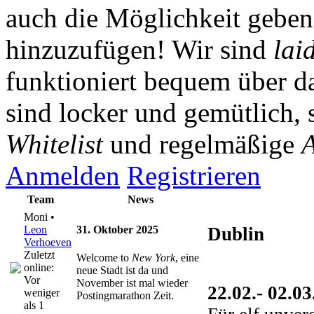
auch die Möglichkeit gebe
hinzuzufügen! Wir sind
lai
funktioniert bequem über da
sind locker und gemütlich, 
Whitelist
und regelmäßige
A
Anmelden
Registrieren
Team
News
Moni •
Leon
31. Oktober 2025
Dublin
Verhoeven
Zuletzt
Welcome to
New York
, eine
online:
neue Stadt ist da und
Vor
November ist mal wieder
22.02.- 02.0
weniger
Postingmarathon Zeit.
als 1