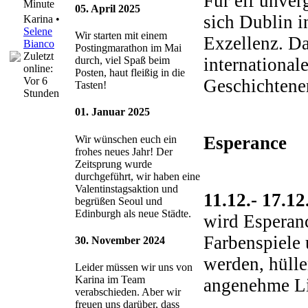
Für elf unver
Minute
05. April 2025
sich Dublin i
Karina •
Selene
Wir starten mit einem
Exzellenz. Da
Bianco
Postingmarathon im Mai
Zuletzt
international
durch, viel Spaß beim
online:
Posten, haut fleißig in die
Vor 6
Geschichtene
Tasten!
Stunden
01. Januar 2025
Esperance
Wir wünschen euch ein
frohes neues Jahr! Der
Zeitsprung wurde
durchgeführt, wir haben eine
Valentinstagsaktion und
11.12.- 17.1
begrüßen Seoul und
Edinburgh als neue Städte.
wird Esperanc
Farbenspiele 
30. November 2024
werden, hüll
Leider müssen wir uns von
Karina im Team
angenehme Lic
verabschieden. Aber wir
freuen uns darüber, dass