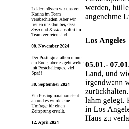
werden, hüll
Leider müssen wir uns von
Karina im Team
angenehme Lic
verabschieden. Aber wir
freuen uns darüber, dass
Sasa
und
Kristi
absofort im
Team vertreten sind.
Los Angeles
08. November 2024
Der Postingmarathon nimmt
05.01.- 07.0
ein Ende, aber es geht weiter
mit Postchallenges, viel
Land, und wie
Spaß!
irgendwann wi
30. September 2024
zurückhalten.
Ein Postingmarathon steht
lahm gelegt. 
an und es wurde eine
Umfrage für einen
in Los Angele
Zeitsprung erstellt.
Haus zu verla
12. April 2024