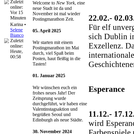
Zuletzt
Welcome to
New York
, eine
online:
neue Stadt ist da und
Vor 15
November ist mal wieder
22.02.- 02.0
Minuten
Postingmarathon Zeit.
Karina •
Für elf unver
Selene
05. April 2025
sich Dublin i
Bianco
Zuletzt
Wir starten mit einem
Exzellenz. Da
online:
Postingmarathon im Mai
Heute
,
international
durch, viel Spaß beim
00:58
Posten, haut fleißig in die
Geschichtene
Tasten!
01. Januar 2025
Esperance
Wir wünschen euch ein
frohes neues Jahr! Der
Zeitsprung wurde
durchgeführt, wir haben eine
Valentinstagsaktion und
11.12.- 17.1
begrüßen Seoul und
Edinburgh als neue Städte.
wird Esperanc
Farbenspiele 
30. November 2024