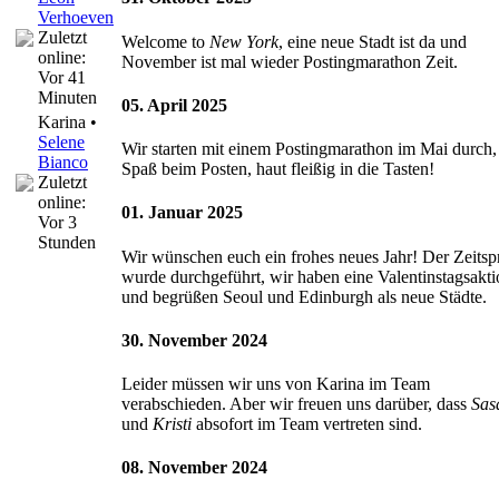
Verhoeven
Zuletzt
Welcome to
New York
, eine neue Stadt ist da und
online:
November ist mal wieder Postingmarathon Zeit.
Vor 41
Minuten
05. April 2025
Karina •
Selene
Wir starten mit einem Postingmarathon im Mai durch, 
Bianco
Spaß beim Posten, haut fleißig in die Tasten!
Zuletzt
online:
01. Januar 2025
Vor 3
Stunden
Wir wünschen euch ein frohes neues Jahr! Der Zeits
wurde durchgeführt, wir haben eine Valentinstagsakti
und begrüßen Seoul und Edinburgh als neue Städte.
30. November 2024
Leider müssen wir uns von Karina im Team
verabschieden. Aber wir freuen uns darüber, dass
Sas
und
Kristi
absofort im Team vertreten sind.
08. November 2024