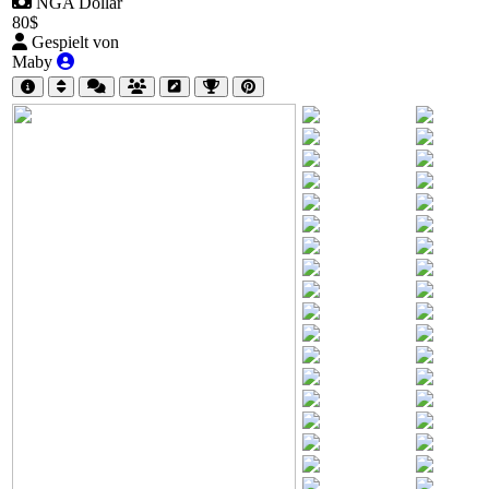
NGA Dollar
80$
Gespielt von
Maby