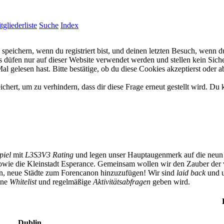
tgliederliste
Suche
Index
eichern, wenn du registriert bist, und deinen letzten Besuch, wenn du
düfen nur auf dieser Website verwendet werden und stellen kein Siche
 gelesen hast. Bitte bestätige, ob du diese Cookies akzeptierst oder a
rt, um zu verhindern, dass dir diese Frage erneut gestellt wird. Du k
piel
mit
L3S3V3 Rating
und legen unser Hauptaugenmerk auf die neun 
owie die Kleinstadt Esperance. Gemeinsam wollen wir den Zauber der 
ben, neue Städte zum Forencanon hinzuzufügen! Wir sind
laid back
und u
eine
Whitelist
und regelmäßige
Aktivitätsabfragen
geben wird.
Dublin