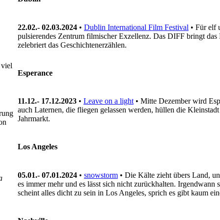
22.02.- 02.03.2024
•
Dublin International Film Festival
• Für elf
pulsierendes Zentrum filmischer Exzellenz. Das DIFF bringt das B
zelebriert das Geschichtenerzählen.
viel
Esperance
11.12.- 17.12.2023
•
Leave on a light
• Mitte Dezember wird Espe
auch Laternen, die fliegen gelassen werden, hüllen die Kleinsta
prung
Jahrmarkt.
on
Los Angeles
05.01.- 07.01.2024
•
snowstorm
• Die Kälte zieht übers Land, u
a
es immer mehr und es lässt sich nicht zurückhalten. Irgendwann s
scheint alles dicht zu sein in Los Angeles, sprich es gibt kaum e