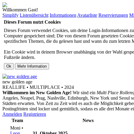
Willkommen Gast!
Simplify
Listenübersicht
Informationen
Avatarliste
Reservierungen
Mi
Dieses Forum nutzt Cookies
Dieses Forum verwendet Cookies, um deine Login-Informationen zu sp
Computer gespeichert sind; Die von diesem Forum gesetzten Cookies 
spezifischen Themen, die du gelesen hast und wann du zum letzten Mal
Ein Cookie wird in deinem Browser unabhängig von der Wahl gespeiche
Fußzeile ändern.
new
golden
age
REALLIFE • MULTIPLACE • 2024
Willkommen im New Golden Age!
Wir sind ein
Multi Place Rollens
Angeles, Neapel, Prag, Nashville, Edinburgh, New York und Seoul s
Städten erwarten. Von Zeit zu Zeit wird es auch die Möglichkeit ge
Postingfristen sind locker und gemütlich, sodass es alle drei Monate 
Anmelden
Registrieren
Team
News
Moni •
Leon
31. Oktober 2025