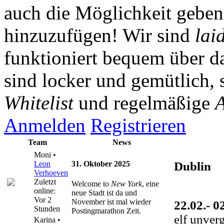
auch die Möglichkeit gebe
hinzuzufügen! Wir sind
lai
funktioniert bequem über da
sind locker und gemütlich, 
Whitelist
und regelmäßige
A
Anmelden
Registrieren
Team
News
Moni •
Leon
31. Oktober 2025
Dublin
Verhoeven
Zuletzt
Welcome to
New York
, eine
online:
neue Stadt ist da und
Vor 2
November ist mal wieder
22.02.- 0
Stunden
Postingmarathon Zeit.
elf unver
Karina •