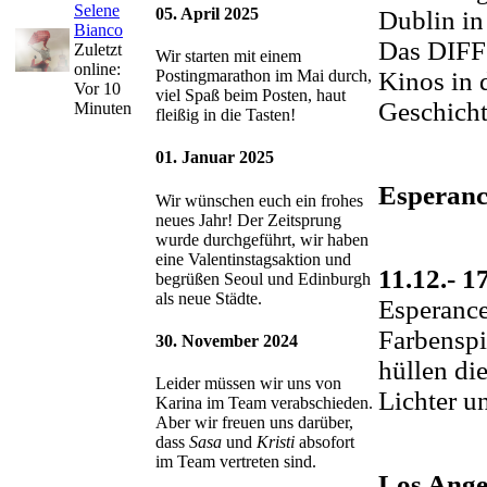
Selene
05. April 2025
Dublin in
Bianco
Das DIFF 
Zuletzt
Wir starten mit einem
online:
Kinos in 
Postingmarathon im Mai durch,
Vor 10
viel Spaß beim Posten, haut
Geschicht
Minuten
fleißig in die Tasten!
01. Januar 2025
Esperanc
Wir wünschen euch ein frohes
neues Jahr! Der Zeitsprung
wurde durchgeführt, wir haben
eine Valentinstagsaktion und
11.12.- 1
begrüßen Seoul und Edinburgh
als neue Städte.
Esperance
Farbenspi
30. November 2024
hüllen di
Leider müssen wir uns von
Lichter u
Karina im Team verabschieden.
Aber wir freuen uns darüber,
dass
Sasa
und
Kristi
absofort
im Team vertreten sind.
Los Ange