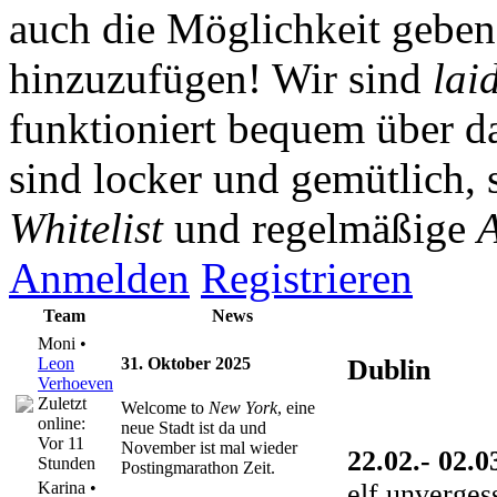
auch die Möglichkeit gebe
hinzuzufügen! Wir sind
lai
funktioniert bequem über da
sind locker und gemütlich, 
Whitelist
und regelmäßige
A
Anmelden
Registrieren
Team
News
Moni •
Leon
31. Oktober 2025
Dublin
Verhoeven
Zuletzt
Welcome to
New York
, eine
online:
neue Stadt ist da und
Vor 11
November ist mal wieder
22.02.- 02.0
Stunden
Postingmarathon Zeit.
elf unverges
Karina •