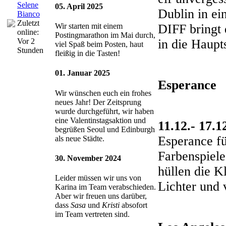
Selene
05. April 2025
Dublin in ei
Bianco
Zuletzt
DIFF bringt 
Wir starten mit einem
online:
Postingmarathon im Mai durch,
in die Haupt
Vor 2
viel Spaß beim Posten, haut
Stunden
fleißig in die Tasten!
01. Januar 2025
Esperance
Wir wünschen euch ein frohes
neues Jahr! Der Zeitsprung
wurde durchgeführt, wir haben
eine Valentinstagsaktion und
11.12.- 17.1
begrüßen Seoul und Edinburgh
Esperance fü
als neue Städte.
Farbenspiele
30. November 2024
hüllen die 
Leider müssen wir uns von
Lichter und 
Karina im Team verabschieden.
Aber wir freuen uns darüber,
dass
Sasa
und
Kristi
absofort
im Team vertreten sind.