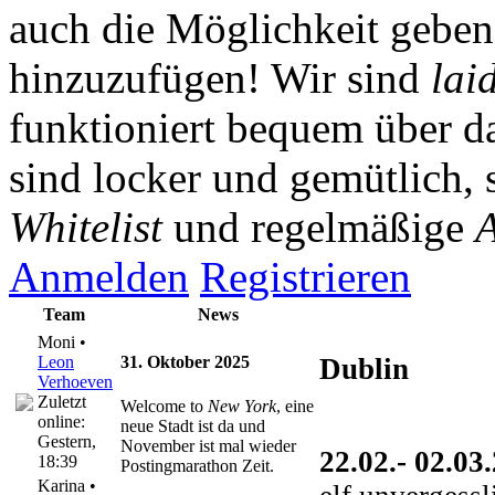
auch die Möglichkeit gebe
hinzuzufügen! Wir sind
lai
funktioniert bequem über da
sind locker und gemütlich, 
Whitelist
und regelmäßige
A
Anmelden
Registrieren
Team
News
Moni •
Leon
31. Oktober 2025
Dublin
Verhoeven
Zuletzt
Welcome to
New York
, eine
online:
neue Stadt ist da und
Gestern
,
November ist mal wieder
22.02.- 02.03
18:39
Postingmarathon Zeit.
Karina •