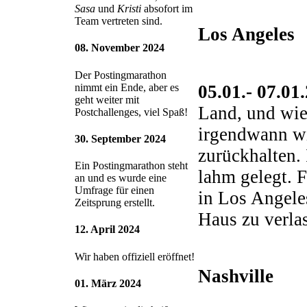
Sasa
und
Kristi
absofort im
Team vertreten sind.
Los Angeles
08. November 2024
Der Postingmarathon
05.01.- 07.01
nimmt ein Ende, aber es
geht weiter mit
Land, und wie
Postchallenges, viel Spaß!
irgendwann wi
30. September 2024
zurückhalten. 
Ein Postingmarathon steht
lahm gelegt. F
an und es wurde eine
Umfrage für einen
in Los Angele
Zeitsprung erstellt.
Haus zu verla
12. April 2024
Wir haben offiziell eröffnet!
Nashville
01. März 2024