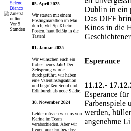
elf unvergess
Selene
05. April 2025
Dublin in ein
Bianco
Zuletzt
Wir starten mit einem
Das DIFF bring
online:
Postingmarathon im Mai
Vor 5
Kinos in die H
durch, viel Spaß beim
Stunden
Posten, haut fleißig in die
Geschichtener
Tasten!
01. Januar 2025
Esperance
Wir wünschen euch ein
frohes neues Jahr! Der
Zeitsprung wurde
durchgeführt, wir haben
eine Valentinstagsaktion
11.12.- 17.12
und begrüßen Seoul und
Edinburgh als neue Städte.
Esperance für 
Farbenspiele u
30. November 2024
werden, hülle
Leider müssen wir uns von
Karina im Team
angenehme Lic
verabschieden. Aber wir
freuen uns darüber, dass