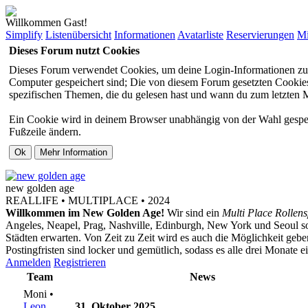
Willkommen Gast!
Simplify
Listenübersicht
Informationen
Avatarliste
Reservierungen
Mi
Dieses Forum nutzt Cookies
Dieses Forum verwendet Cookies, um deine Login-Informationen zu sp
Computer gespeichert sind; Die von diesem Forum gesetzten Cookies 
spezifischen Themen, die du gelesen hast und wann du zum letzten Mal
Ein Cookie wird in deinem Browser unabhängig von der Wahl gespeiche
Fußzeile ändern.
new
golden
age
REALLIFE • MULTIPLACE • 2024
Willkommen im New Golden Age!
Wir sind ein
Multi Place Rollens
Angeles, Neapel, Prag, Nashville, Edinburgh, New York und Seoul s
Städten erwarten. Von Zeit zu Zeit wird es auch die Möglichkeit ge
Postingfristen sind locker und gemütlich, sodass es alle drei Monate 
Anmelden
Registrieren
Team
News
Moni •
Leon
31. Oktober 2025