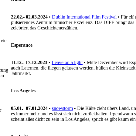
22.02.- 02.03.2024
•
Dublin International Film Festival
• Für elf
pulsierendes Zentrum filmischer Exzellenz. Das DIFF bringt das B
zelebriert das Geschichtenerzählen.
viel
Esperance
11.12.- 17.12.2023
•
Leave on a light
• Mitte Dezember wird Espe
auch Laternen, die fliegen gelassen werden, hüllen die Kleinsta
prung
Jahrmarkt.
on
Los Angeles
05.01.- 07.01.2024
•
snowstorm
• Die Kälte zieht übers Land, u
a
es immer mehr und es lässt sich nicht zurückhalten. Irgendwann s
scheint alles dicht zu sein in Los Angeles, sprich es gibt kaum e