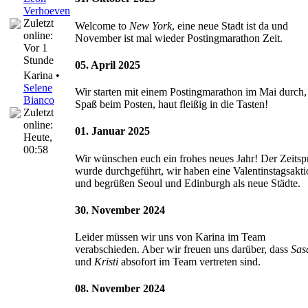
Verhoeven
Zuletzt
Welcome to
New York
, eine neue Stadt ist da und
online:
November ist mal wieder Postingmarathon Zeit.
Vor 1
Stunde
05. April 2025
Karina •
Selene
Wir starten mit einem Postingmarathon im Mai durch, 
Bianco
Spaß beim Posten, haut fleißig in die Tasten!
Zuletzt
online:
01. Januar 2025
Heute
,
00:58
Wir wünschen euch ein frohes neues Jahr! Der Zeits
wurde durchgeführt, wir haben eine Valentinstagsakti
und begrüßen Seoul und Edinburgh als neue Städte.
30. November 2024
Leider müssen wir uns von Karina im Team
verabschieden. Aber wir freuen uns darüber, dass
Sas
und
Kristi
absofort im Team vertreten sind.
08. November 2024