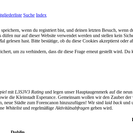
tgliederliste
Suche
Index
eichern, wenn du registriert bist, und deinen letzten Besuch, wenn du
düfen nur auf dieser Website verwendet werden und stellen kein Siche
 gelesen hast. Bitte bestätige, ob du diese Cookies akzeptierst oder a
rt, um zu verhindern, dass dir diese Frage erneut gestellt wird. Du k
piel
mit
L3S3V3 Rating
und legen unser Hauptaugenmerk auf die neun 
owie die Kleinstadt Esperance. Gemeinsam wollen wir den Zauber der 
ben, neue Städte zum Forencanon hinzuzufügen! Wir sind
laid back
und u
eine
Whitelist
und regelmäßige
Aktivitätsabfragen
geben wird.
Dublin