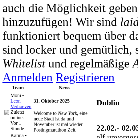
auch die Möglichkeit gebe
hinzuzufügen! Wir sind
lai
funktioniert bequem über da
sind locker und gemütlich, 
Whitelist
und regelmäßige
A
Anmelden
Registrieren
Team
News
Moni •
Leon
31. Oktober 2025
Dublin
Verhoeven
Zuletzt
Welcome to
New York
, eine
online:
neue Stadt ist da und
Vor 1
November ist mal wieder
22.02.- 02.0
Stunde
Postingmarathon Zeit.
elf unverges
Karina •