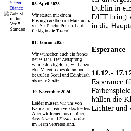
Selene
05. April 2025
Dublin in ei
Bianco
Zuletzt
DIFF bringt 
Wir starten mit einem
online:
Postingmarathon im Mai durch,
in die Haupt
Vor 5
viel Spaß beim Posten, haut
Stunden
fleißig in die Tasten!
01. Januar 2025
Esperance
Wir wünschen euch ein frohes
neues Jahr! Der Zeitsprung
wurde durchgeführt, wir haben
eine Valentinstagsaktion und
11.12.- 17.1
begrüßen Seoul und Edinburgh
Esperance fü
als neue Städte.
Farbenspiele
30. November 2024
hüllen die 
Leider müssen wir uns von
Lichter und 
Karina im Team verabschieden.
Aber wir freuen uns darüber,
dass
Sasa
und
Kristi
absofort
im Team vertreten sind.