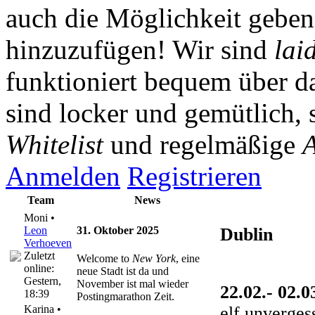
auch die Möglichkeit gebe
hinzuzufügen! Wir sind
lai
funktioniert bequem über da
sind locker und gemütlich, 
Whitelist
und regelmäßige
A
Anmelden
Registrieren
Team
News
Moni •
Leon
31. Oktober 2025
Dublin
Verhoeven
Zuletzt
Welcome to
New York
, eine
online:
neue Stadt ist da und
Gestern
,
November ist mal wieder
22.02.- 02.0
18:39
Postingmarathon Zeit.
elf unverges
Karina •