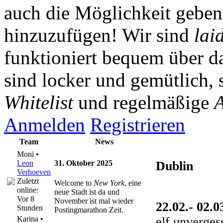
auch die Möglichkeit gebe
hinzuzufügen! Wir sind
lai
funktioniert bequem über da
sind locker und gemütlich, 
Whitelist
und regelmäßige
A
Anmelden
Registrieren
Team
News
Moni •
Leon
31. Oktober 2025
Dublin
Verhoeven
Zuletzt
Welcome to
New York
, eine
online:
neue Stadt ist da und
Vor 8
November ist mal wieder
22.02.- 02.0
Stunden
Postingmarathon Zeit.
elf unverges
Karina •