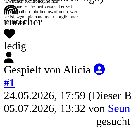
Zwischen Kontrolle und neu
gewonnener Freiheit versucht er seit
einem halben Jahr herauszufinden, wer
er ist, wenn niemand mehr vorgibt, wer
unsicher
er sein soll.
ledig
Gespielt von Alicia
#1
24.05.2026, 17:59
(Dieser B
05.07.2026, 13:32 von
Seun
gesuch