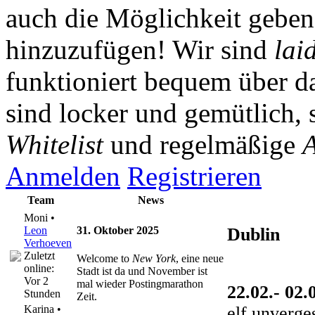
auch die Möglichkeit gebe
hinzuzufügen! Wir sind
lai
funktioniert bequem über da
sind locker und gemütlich, 
Whitelist
und regelmäßige
A
Anmelden
Registrieren
Team
News
Moni •
Leon
31. Oktober 2025
Dublin
Verhoeven
Zuletzt
Welcome to
New York
, eine neue
online:
Stadt ist da und November ist
Vor 2
mal wieder Postingmarathon
22.02.- 02.
Stunden
Zeit.
elf unverge
Karina •