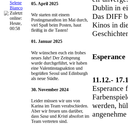
Selene
05. April 2025
Dublin in e
Bianco
Zuletzt
Das DIFF br
Wir starten mit einem
online:
Postingmarathon im Mai durch,
Kinos in di
Heute
,
viel Spaß beim Posten, haut
00:58
fleißig in die Tasten!
Geschichten
01. Januar 2025
Wir wünschen euch ein frohes
Esperance
neues Jahr! Der Zeitsprung
wurde durchgeführt, wir haben
eine Valentinstagsaktion und
begrüßen Seoul und Edinburgh
11.12.- 17.
als neue Städte.
Esperance f
30. November 2024
Farbenspiel
Leider müssen wir uns von
werden, hül
Karina im Team verabschieden.
Aber wir freuen uns darüber,
angenehme L
dass
Sasa
und
Kristi
absofort im
Team vertreten sind.