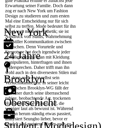
gute Praktika erfüllte er zunächst jede
Erwartung seiner Familie. Doch dann
zog er nach New York um Fashion
Design zu studieren und zum ersten
Mal eine Entscheidung nur für sich
selbst zu treffen. Mode bedeutet für ihn
New York
dabei weit mehr als Ästhetik; sie ist
Ausdruck von Status, Wahrnehmung
und stiller Kommunikation zwischen
Menschen. Denn Vorurteile und
24 Jahre
Stereotype hat doch irgendwie jeder
und diese konnte man mit Kleidung
manipulieren, hinterfragen und ihnen
widersprechen. Daher trifft man ihn
wohl auch in den diversesten Stilen mal
Brooklyn
an, denn auch er ist selbst sein
Versuchskaninchen. In seiner leicht
chaotischen Brooklyn-WG fällt der
Koreaner durch seine überraschend
ruhige, beobachtende Art, trockenen
Oberschicht
Humor und eine Präsenz auf, die
weniger laut als bewusst ist. Während
um ihn herum ständig etwas passiert,
analysiert Seungho lieber, bevor er
Student (Modedesign)
handelt und meistens hört er auch zu.