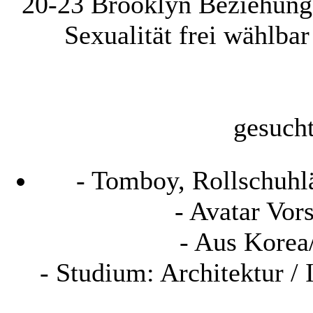
20-23
Brooklyn
Beziehung
Sexualität
frei wählbar
gesuch
- Tomboy, Rollschuhlä
- Avatar Vor
- Aus Korea
- Studium: Architektur / 