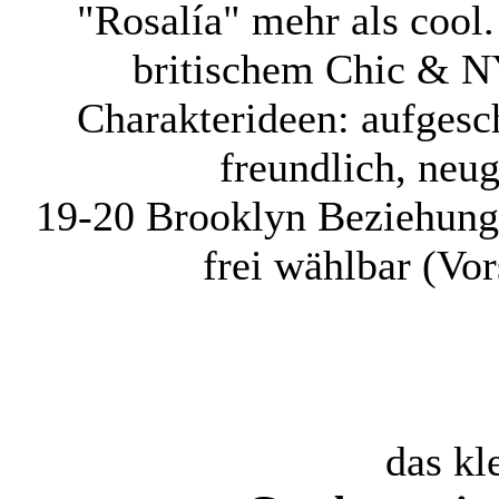
"Rosalía" mehr als cool.
britischem Chic & NY
Charakterideen: aufgesch
freundlich, neu
19-20
Brooklyn
Beziehung
frei wählbar (Vo
das kl