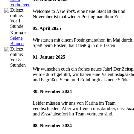
Verhoeven
Zuletzt
Welcome to
New York
, eine neue Stadt ist da und
online:
November ist mal wieder Postingmarathon Zeit.
Vor 1
Stunde
05. April 2025
Karina •
Selene
Wir starten mit einem Postingmarathon im Mai durch, 
Bianco
Spaß beim Posten, haut fleißig in die Tasten!
Zuletzt
online:
01. Januar 2025
Vor 8
Stunden
Wir wünschen euch ein frohes neues Jahr! Der Zeits
wurde durchgeführt, wir haben eine Valentinstagsakti
und begrüßen Seoul und Edinburgh als neue Städte.
30. November 2024
Leider müssen wir uns von Karina im Team
verabschieden. Aber wir freuen uns darüber, dass
Sas
und
Kristi
absofort im Team vertreten sind.
08. November 2024