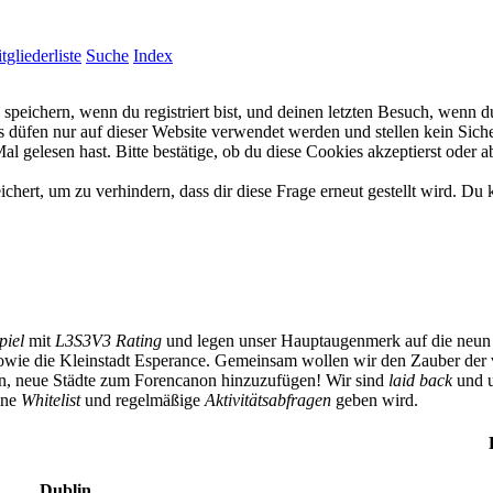
tgliederliste
Suche
Index
eichern, wenn du registriert bist, und deinen letzten Besuch, wenn du
düfen nur auf dieser Website verwendet werden und stellen kein Siche
 gelesen hast. Bitte bestätige, ob du diese Cookies akzeptierst oder a
rt, um zu verhindern, dass dir diese Frage erneut gestellt wird. Du k
piel
mit
L3S3V3 Rating
und legen unser Hauptaugenmerk auf die neun 
owie die Kleinstadt Esperance. Gemeinsam wollen wir den Zauber der 
ben, neue Städte zum Forencanon hinzuzufügen! Wir sind
laid back
und u
eine
Whitelist
und regelmäßige
Aktivitätsabfragen
geben wird.
Dublin