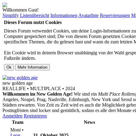
Willkommen Gast!
Simplify
Listenübersicht
Informationen
Avatarliste
Reservierungen
Mi
Dieses Forum nutzt Cookies
Dieses Forum verwendet Cookies, um deine Login-Informationen zu sp
Computer gespeichert sind; Die von diesem Forum gesetzten Cookies 
spezifischen Themen, die du gelesen hast und wann du zum letzten Mal
Ein Cookie wird in deinem Browser unabhängig von der Wahl gespeiche
Fußzeile ändern.
new
golden
age
REALLIFE • MULTIPLACE • 2024
Willkommen im New Golden Age!
Wir sind ein
Multi Place Rollens
Angeles, Neapel, Prag, Nashville, Edinburgh, New York und Seoul s
Städten erwarten. Von Zeit zu Zeit wird es auch die Möglichkeit ge
Postingfristen sind locker und gemütlich, sodass es alle drei Monate 
Anmelden
Registrieren
Team
News
Moni •
Leon
31. Oktober 2025