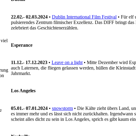
22.02.- 02.03.2024
•
Dublin International Film Festival
• Für elf
pulsierendes Zentrum filmischer Exzellenz. Das DIFF bringt das B
zelebriert das Geschichtenerzählen.
viel
Esperance
11.12.- 17.12.2023
•
Leave on a light
• Mitte Dezember wird Espe
auch Laternen, die fliegen gelassen werden, hüllen die Kleinsta
prung
Jahrmarkt.
on
Los Angeles
05.01.- 07.01.2024
•
snowstorm
• Die Kälte zieht übers Land, u
a
es immer mehr und es lässt sich nicht zurückhalten. Irgendwann s
scheint alles dicht zu sein in Los Angeles, sprich es gibt kaum e