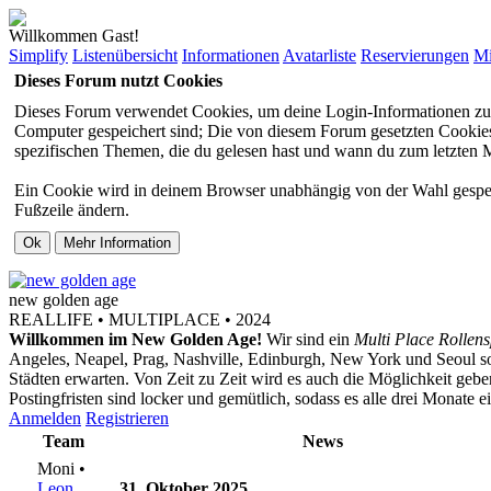
Willkommen Gast!
Simplify
Listenübersicht
Informationen
Avatarliste
Reservierungen
Mi
Dieses Forum nutzt Cookies
Dieses Forum verwendet Cookies, um deine Login-Informationen zu sp
Computer gespeichert sind; Die von diesem Forum gesetzten Cookies 
spezifischen Themen, die du gelesen hast und wann du zum letzten Mal
Ein Cookie wird in deinem Browser unabhängig von der Wahl gespeiche
Fußzeile ändern.
new
golden
age
REALLIFE • MULTIPLACE • 2024
Willkommen im New Golden Age!
Wir sind ein
Multi Place Rollens
Angeles, Neapel, Prag, Nashville, Edinburgh, New York und Seoul s
Städten erwarten. Von Zeit zu Zeit wird es auch die Möglichkeit ge
Postingfristen sind locker und gemütlich, sodass es alle drei Monate 
Anmelden
Registrieren
Team
News
Moni •
Leon
31. Oktober 2025