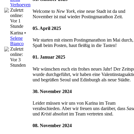
Verhoeven
Zuletzt
Welcome to
New York
, eine neue Stadt ist da und
online:
November ist mal wieder Postingmarathon Zeit.
Vor 1
Stunde
05. April 2025
Karina •
Selene
Wir starten mit einem Postingmarathon im Mai durch, 
Bianco
Spaß beim Posten, haut fleißig in die Tasten!
Zuletzt
online:
01. Januar 2025
Vor 3
Stunden
Wir wünschen euch ein frohes neues Jahr! Der Zeits
wurde durchgeführt, wir haben eine Valentinstagsakti
und begrüßen Seoul und Edinburgh als neue Städte.
30. November 2024
Leider müssen wir uns von Karina im Team
verabschieden. Aber wir freuen uns darüber, dass
Sas
und
Kristi
absofort im Team vertreten sind.
08. November 2024