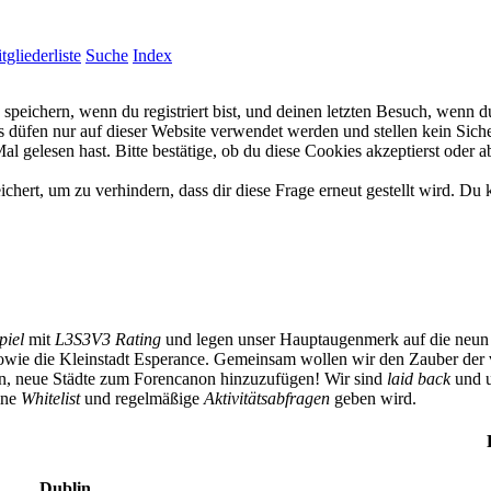
tgliederliste
Suche
Index
eichern, wenn du registriert bist, und deinen letzten Besuch, wenn du
düfen nur auf dieser Website verwendet werden und stellen kein Siche
 gelesen hast. Bitte bestätige, ob du diese Cookies akzeptierst oder a
rt, um zu verhindern, dass dir diese Frage erneut gestellt wird. Du k
piel
mit
L3S3V3 Rating
und legen unser Hauptaugenmerk auf die neun 
owie die Kleinstadt Esperance. Gemeinsam wollen wir den Zauber der 
ben, neue Städte zum Forencanon hinzuzufügen! Wir sind
laid back
und u
eine
Whitelist
und regelmäßige
Aktivitätsabfragen
geben wird.
Dublin