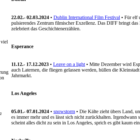
22.02.- 02.03.2024
•
Dublin International Film Festival
• Für elf
pulsierendes Zentrum filmischer Exzellenz. Das DIFF bringt das B
zelebriert das Geschichtenerzählen.
viel
Esperance
11.12.- 17.12.2023
•
Leave on a light
• Mitte Dezember wird Espe
auch Laternen, die fliegen gelassen werden, hüllen die Kleinsta
prung
Jahrmarkt.
on
Los Angeles
05.01.- 07.01.2024
•
snowstorm
• Die Kälte zieht übers Land, u
a
es immer mehr und es lässt sich nicht zurückhalten. Irgendwann s
scheint alles dicht zu sein in Los Angeles, sprich es gibt kaum e